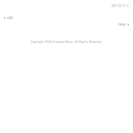
2013/7/1
« old
new »
Copyright 2026 Fumiaki Muto. All Rights Reserved.